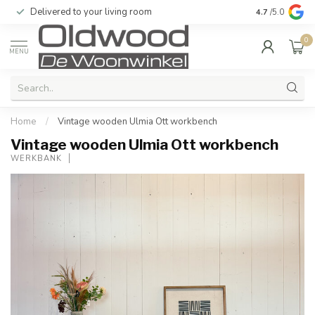
Delivered to your living room
Quality & exc
4.7
/5.0
0
MENU
Home
/
Vintage wooden Ulmia Ott workbench
Vintage wooden Ulmia Ott workbench
WERKBANK