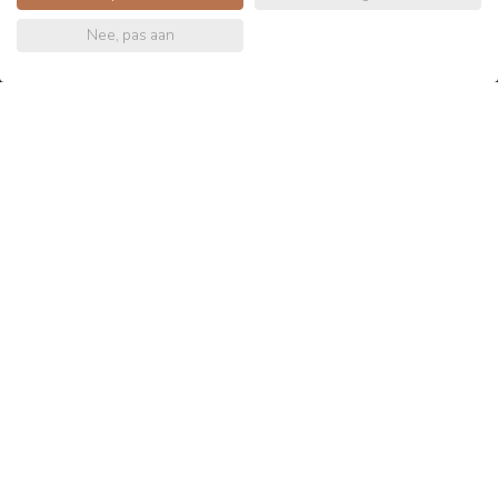
Nee, pas aan
4.7
/5
232 reviews
View more
€