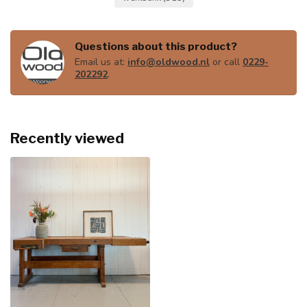
Questions about this product?
Email us at:
info@oldwood.nl
or call
0229-
202292
.
Recently viewed