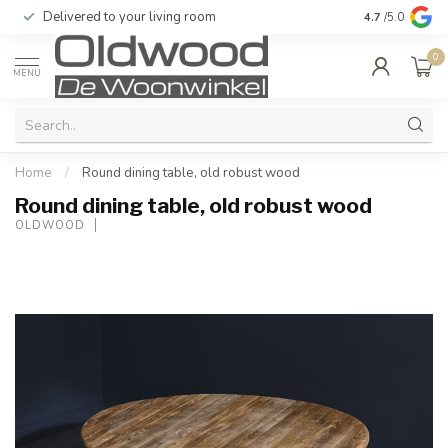
Delivered to your living room
Quality & exc
4.7
/5.0
0
MENU
Home
/
Round dining table, old robust wood
Round dining table, old robust wood
OLDWOOD