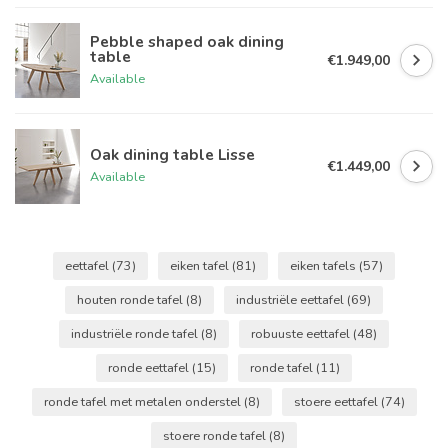
Pebble shaped oak dining
table
€1.949,00
Available
Oak dining table Lisse
€1.449,00
Available
eettafel
(73)
eiken tafel
(81)
eiken tafels
(57)
houten ronde tafel
(8)
industriële eettafel
(69)
industriële ronde tafel
(8)
robuuste eettafel
(48)
ronde eettafel
(15)
ronde tafel
(11)
ronde tafel met metalen onderstel
(8)
stoere eettafel
(74)
stoere ronde tafel
(8)