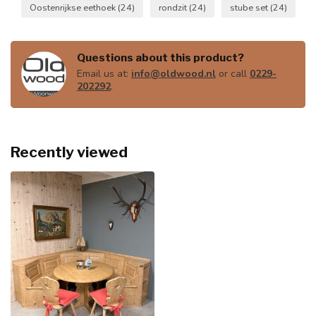
Oostenrijkse eethoek
(24)
rondzit
(24)
stube set
(24)
Questions about this product?
Email us at:
info@oldwood.nl
or call
0229-
202292
.
Recently viewed