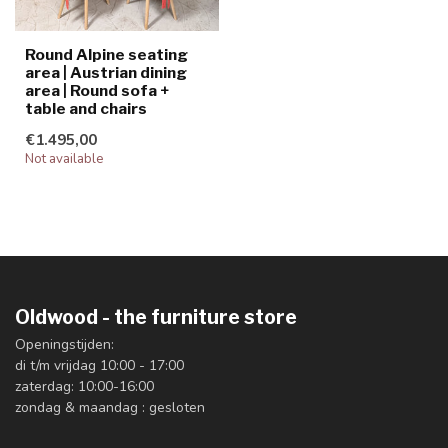
Round Alpine seating
area | Austrian dining
area | Round sofa +
table and chairs
€1.495,00
Not available
Oldwood - the furniture store
Openingstijden:
di t/m vrijdag 10:00 - 17:00
zaterdag: 10:00-16:00
zondag & maandag : gesloten