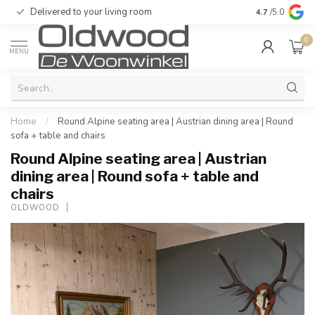
Delivered to your living room
Quality & exc
4.7
/5.0
0
MENU
Home
/
Round Alpine seating area | Austrian dining area | Round
sofa + table and chairs
Round Alpine seating area | Austrian
dining area | Round sofa + table and
chairs
OLDWOOD