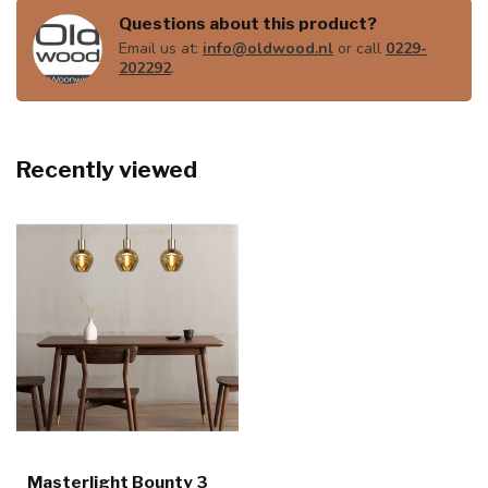
Questions about this product?
Email us at:
info@oldwood.nl
or call
0229-
202292
.
Recently viewed
Masterlight Bounty 3