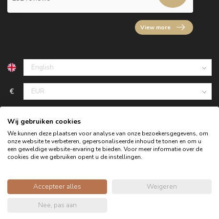
View more
€
Wij gebruiken cookies
We kunnen deze plaatsen voor analyse van onze bezoekersgegevens, om
onze website te verbeteren, gepersonaliseerde inhoud te tonen en om u
een geweldige website-ervaring te bieden. Voor meer informatie over de
cookies die we gebruiken opent u de instellingen.
Accepteer alles
Weigeren
© Copyright 2026 Oldwood - the furniture store - Powered by
Nee, pas aan
webshop-service.nl