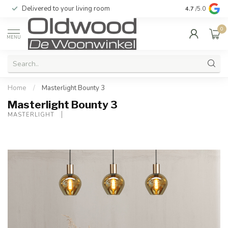
Delivered to your living room
Quality & exc
4.7
/5.0
0
MENU
Home
/
Masterlight Bounty 3
Masterlight Bounty 3
MASTERLIGHT 