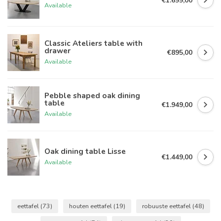
€1.699,00
Available
Classic Ateliers table with
drawer
€895,00
Available
Pebble shaped oak dining
table
€1.949,00
Available
Oak dining table Lisse
€1.449,00
Available
eettafel
(73)
houten eettafel
(19)
robuuste eettafel
(48)