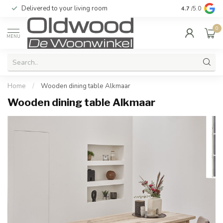
Delivered to your living room
Quality & exc
4.7
/5.0
0
MENU
Home
/
Wooden dining table Alkmaar
Wooden dining table Alkmaar