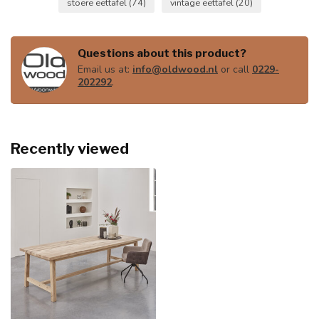
stoere eettafel
(74)
vintage eettafel
(20)
Questions about this product?
Email us at:
info@oldwood.nl
or call
0229-
202292
.
Recently viewed