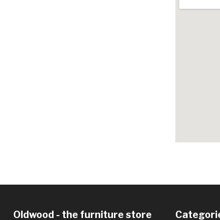
Oldwood - the furniture store
Categori