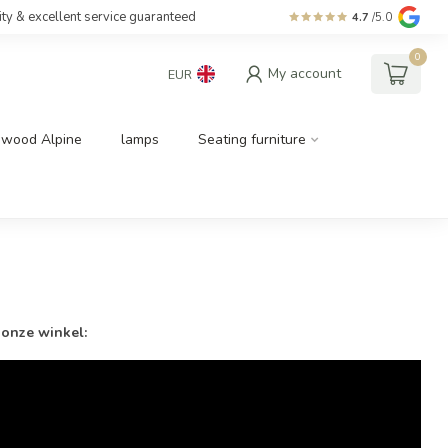
ity & excellent service guaranteed
4.7
/5.0
0
My account
EUR
dwood Alpine
lamps
Seating furniture
 onze winkel: