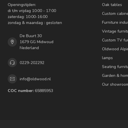
Openingstijden:
Oak tables
di t/m vrijdag 10:00 - 17:00
Custom cabin
zaterdag: 10:00-16:00
Furniture indus
zondag & maandag : gesloten
Vintage furnit
De Buurt 30
Custom TV fur
1679 GG Midwoud
Nederland
Oldwood Alpi
lamps
0229-202292
Seating furnit
Garden & hom
info@oldwood.nl
Our showroo
COC number:
65885953