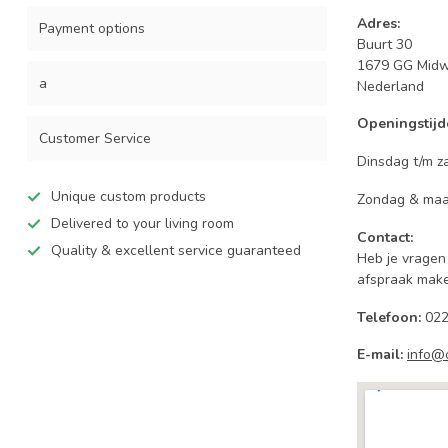
Adres:
Payment options
Buurt 30
1679 GG Mid
a
Nederland
Openingstijd
Customer Service
Dinsdag t/m za
Unique custom products
Zondag & maa
Delivered to your living room
Contact:
Quality & excellent service guaranteed
Heb je vragen 
afspraak make
Telefoon:
022
E-mail:
info@