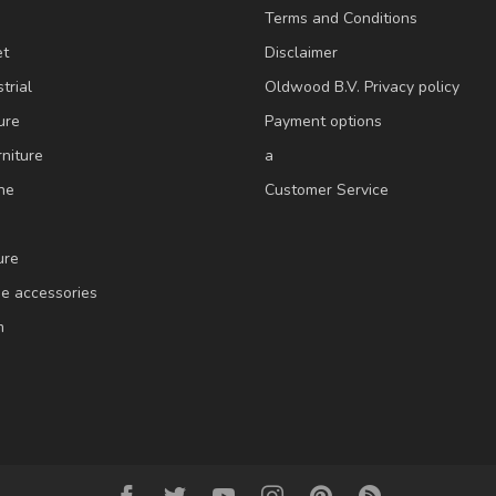
Terms and Conditions
et
Disclaimer
trial
Oldwood B.V. Privacy policy
ure
Payment options
niture
a
ne
Customer Service
ure
e accessories
m