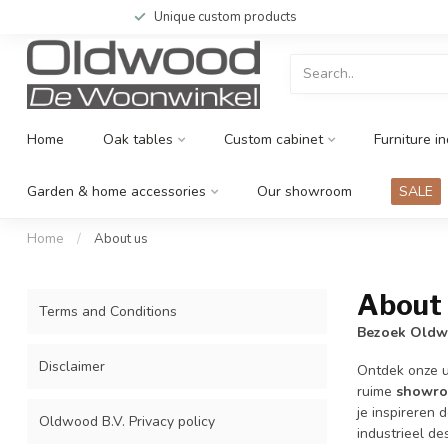
Unique custom products
Home
Oak tables
Custom cabinet
Furniture in
Garden & home accessories
Our showroom
SALE
Home
/
About us
About
Terms and Conditions
Bezoek Oldw
Disclaimer
Ontdek onze u
ruime
showro
je inspireren
Oldwood B.V. Privacy policy
industrieel de