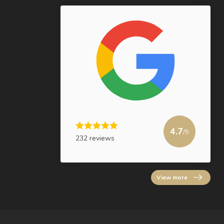
4.7
/5
232 reviews
View more