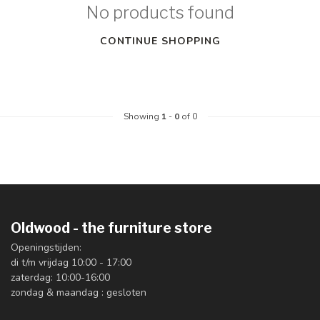
No products found
CONTINUE SHOPPING
Showing
1
-
0
of 0
Oldwood - the furniture store
Openingstijden:
di t/m vrijdag 10:00 - 17:00
zaterdag: 10:00-16:00
zondag & maandag : gesloten