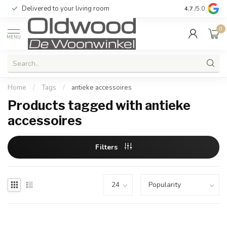
Delivered to your living room
Quality & exc
4.7
/5.0
0
MENU
Home
/
Tags
/
antieke accessoires
Products tagged with antieke
accessoires
Filters