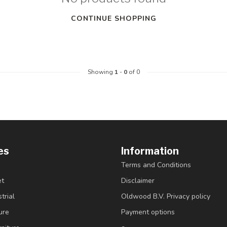
CONTINUE SHOPPING
Showing
1
-
0
of 0
es
Information
Terms and Conditions
et
Disclaimer
trial
Oldwood B.V. Privacy policy
ure
Payment options