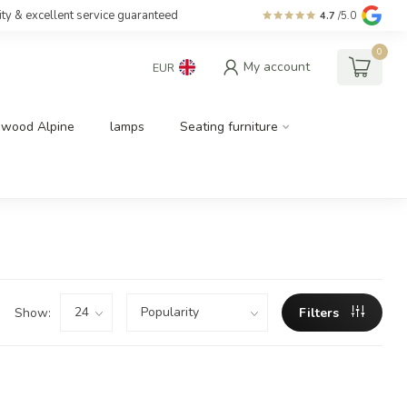
ity & excellent service guaranteed
4.7
/5.0
0
My account
EUR
dwood Alpine
lamps
Seating furniture
Show:
Filters