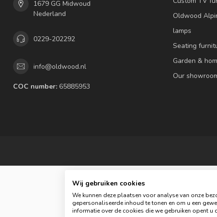
Custom TV fur
1679 GG Midwoud
Nederland
Oldwood Alpi
lamps
0229-202292
Seating furnit
Garden & hom
info@oldwood.nl
Our showroo
COC number:
65885953
Wij gebruiken cookies
We kunnen deze plaatsen voor analyse van onze bezo
gepersonaliseerde inhoud te tonen en om u een gewel
© 
informatie over de cookies die we gebruiken opent u d