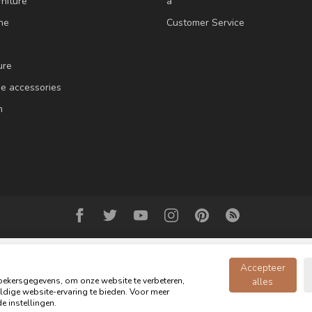
niture
a
ne
Customer Service
ure
e accessories
m
Accepteer
ekersgegevens, om onze website te verbeteren,
alles
dige website-ervaring te bieden. Voor meer
Copyright 2026 Oldwood - the furniture store - Powered by
webshop-service
e instellingen.