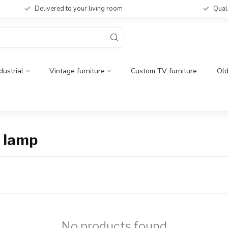
Delivered to your living room
Qual
dustrial
Vintage furniture
Custom TV furniture
Ol
 lamp
No products found