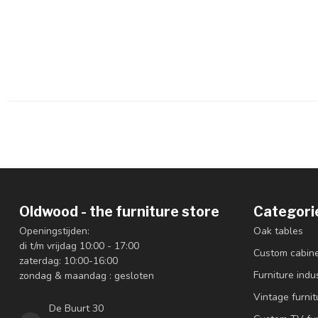
Oldwood - the furniture store
Categori
Openingstijden:
Oak tables
di t/m vrijdag 10:00 - 17:00
Custom cabin
zaterdag: 10:00-16:00
Furniture indus
zondag & maandag : gesloten
Vintage furnit
De Buurt 30