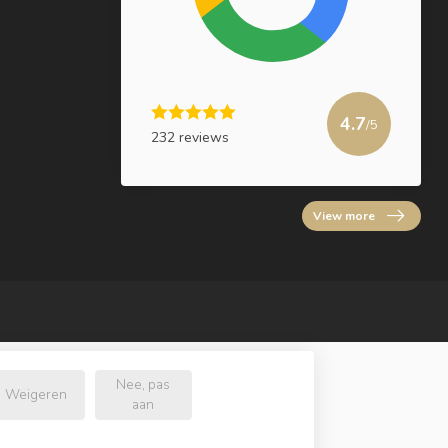
4.7
/5
232 reviews
View more
Nee, pas
Weigeren
aan
.nl