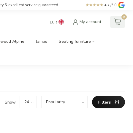
ity & excellent service guaranteed
4.7
/5.0
0
My account
EUR
dwood Alpine
lamps
Seating furniture
Show:
Filters