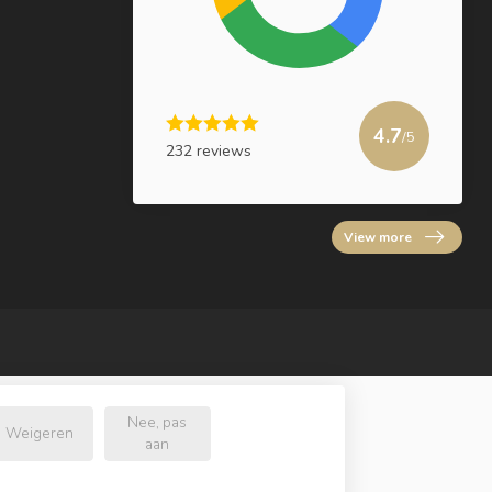
4.7
/5
232 reviews
View more
Nee, pas
Weigeren
aan
.nl