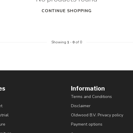
CONTINUE SHOPPING
Showing
1
-
0
of 0
es
Information
Terms and Conditions
et
Disclaimer
trial
Oldwood B.V. Privacy policy
ure
Payment options