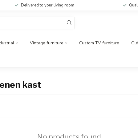
Delivered to your living room
Qual
dustrial
Vintage furniture
Custom TV furniture
Ol
renen kast
No products found