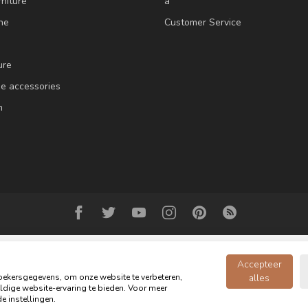
niture
a
ne
Customer Service
ure
e accessories
m
Accepteer
ekersgegevens, om onze website te verbeteren,
alles
dige website-ervaring te bieden. Voor meer
Copyright 2026 Oldwood - the furniture store - Powered by
webshop-service
e instellingen.