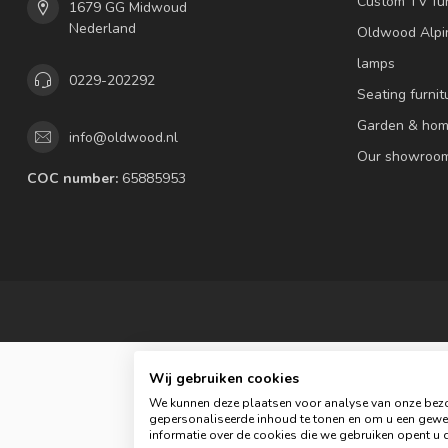
Custom TV fur
1679 GG Midwoud
Nederland
Oldwood Alpi
lamps
0229-202292
Seating furnit
Garden & hom
info@oldwood.nl
Our showroo
COC number:
65885953
Wij gebruiken cookies
We kunnen deze plaatsen voor analyse van onze bezo
gepersonaliseerde inhoud te tonen en om u een gewel
© 
informatie over de cookies die we gebruiken opent u d