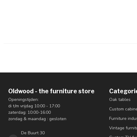
Oldwood - the furniture store
Categori
Openingstijden:
Oak tables
di t/m vrijdag 10:00 - 17:00
Custom cabin
zaterdag: 10:00-16:00
Furniture indus
zondag & maandag : gesloten
Vintage furnit
De Buurt 30