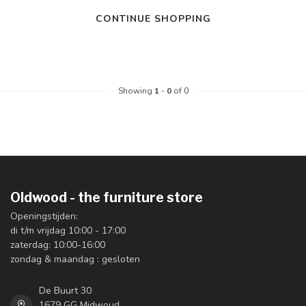
CONTINUE SHOPPING
Showing
1
-
0
of 0
Oldwood - the furniture store
Openingstijden:
di t/m vrijdag 10:00 - 17:00
zaterdag: 10:00-16:00
zondag & maandag : gesloten
De Buurt 30
1679 GG Midwoud