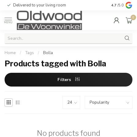
Delivered to your living room
Quality & exc
4.7
/5.0
0
MENU
Home
/
Tags
/
Bolla
Products tagged with Bolla
Filters
No products found