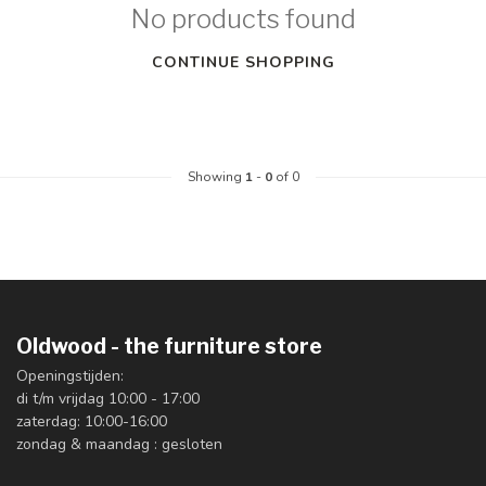
No products found
CONTINUE SHOPPING
Showing
1
-
0
of 0
Oldwood - the furniture store
Openingstijden:
di t/m vrijdag 10:00 - 17:00
zaterdag: 10:00-16:00
zondag & maandag : gesloten