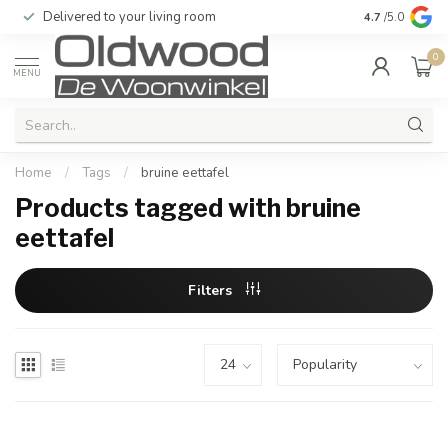
Delivered to your living room
Quality & exc
4.7
/5.0
0
MENU
Home
/
Tags
/
bruine eettafel
Products tagged with bruine
eettafel
Filters