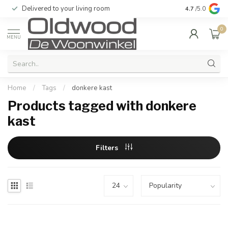
Delivered to your living room
Quality & exc
4.7
/5.0
0
MENU
Home
/
Tags
/
donkere kast
Products tagged with donkere
kast
Filters