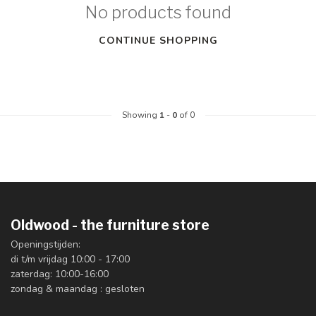
No products found
CONTINUE SHOPPING
Showing
1
-
0
of 0
Oldwood - the furniture store
Openingstijden:
di t/m vrijdag 10:00 - 17:00
zaterdag: 10:00-16:00
zondag & maandag : gesloten