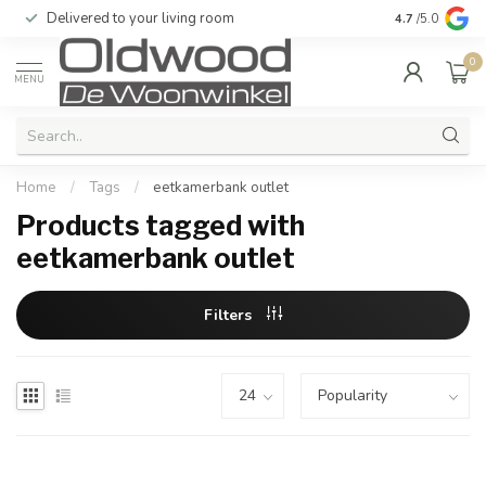
Delivered to your living room
Quality & exc
4.7
/5.0
0
MENU
Home
/
Tags
/
eetkamerbank outlet
Products tagged with
eetkamerbank outlet
Filters