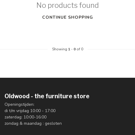
No products found
CONTINUE SHOPPING
Showing
1
-
0
of 0
Oldwood - the furniture store
Openingstijden:
di t/m vrijdag 10:00 - 17:00
zaterdag: 10:00-16:00
zondag & maandag : gesloten