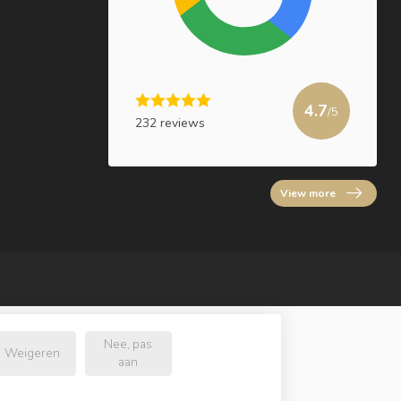
4.7
/5
232 reviews
View more
Nee, pas
Weigeren
aan
.nl