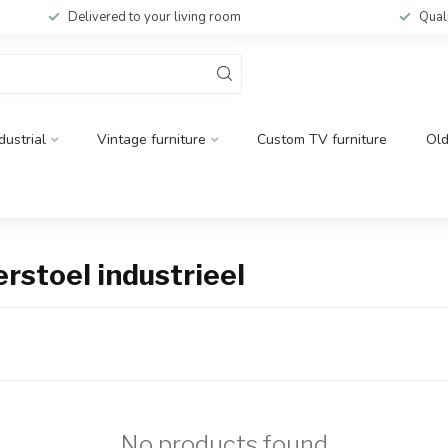
Delivered to your living room
Qual
dustrial
Vintage furniture
Custom TV furniture
Ol
stoel industrieel
No products found