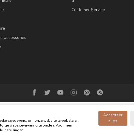
niture
a
ne
Customer Service
ure
e accessories
m
Accepteer
ekersgegevens, om onze website te verbeteren,
alles
dige website-ervaring te bieden. Voor meer
Copyright 2026 Oldwood - the furniture store - Powered by
webshop-service
e instellingen.