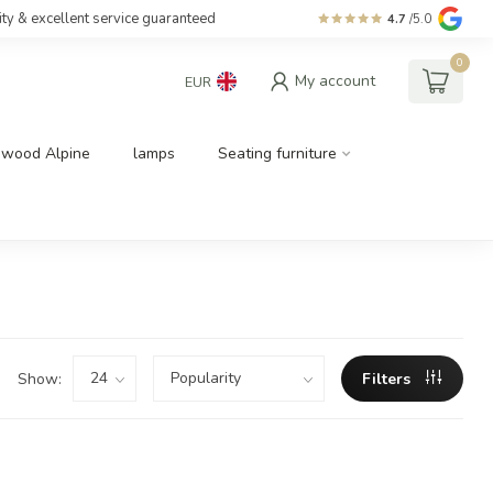
ity & excellent service guaranteed
4.7
/5.0
0
My account
EUR
dwood Alpine
lamps
Seating furniture
Show:
Filters