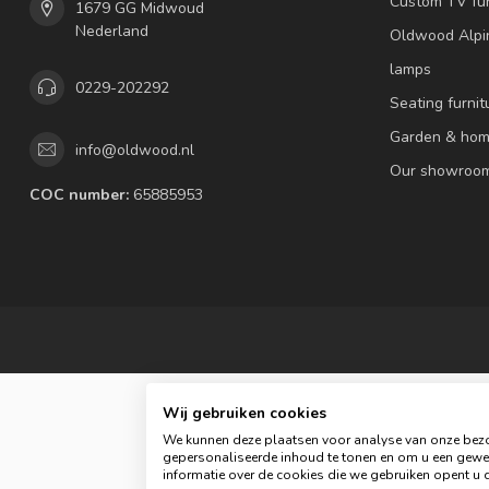
Custom TV fur
1679 GG Midwoud
Nederland
Oldwood Alpi
lamps
0229-202292
Seating furnit
Garden & hom
info@oldwood.nl
Our showroo
COC number:
65885953
Wij gebruiken cookies
We kunnen deze plaatsen voor analyse van onze bezo
gepersonaliseerde inhoud te tonen en om u een gewel
© 
informatie over de cookies die we gebruiken opent u d