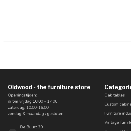
Oldwood - the furniture store
Categori
Openingstijden:
Oak tables
di t/m vrijdag 10:00 - 17:00
Custom cabin
zaterdag: 10:00-16:00
Furniture indus
zondag & maandag : gesloten
Vintage furnit
De Buurt 30