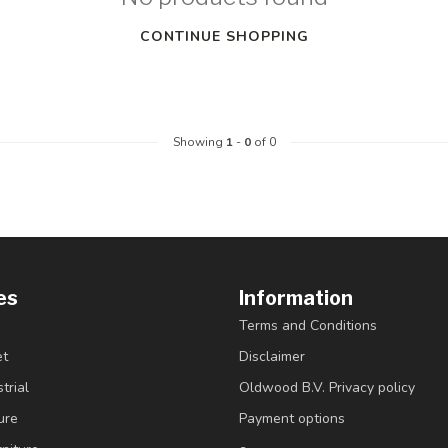
CONTINUE SHOPPING
Showing
1
-
0
of 0
es
Information
Terms and Conditions
et
Disclaimer
trial
Oldwood B.V. Privacy policy
ure
Payment options