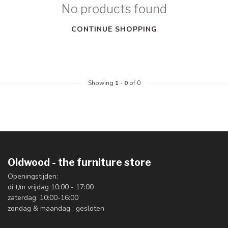
No products found
CONTINUE SHOPPING
Showing
1
-
0
of 0
Oldwood - the furniture store
Openingstijden:
di t/m vrijdag 10:00 - 17:00
zaterdag: 10:00-16:00
zondag & maandag : gesloten