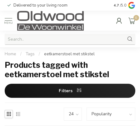
Delivered to your living room
Quality & exc
4.7
/5.0
0
MENU
Home
/
Tags
/
eetkamerstoel met stikstel
Products tagged with
eetkamerstoel met stikstel
Filters