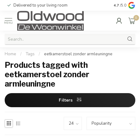
Delivered to your living room
Quality & exc
4.7
/5.0
0
MENU
Home
/
Tags
/
eetkamerstoel zonder armleuningne
Products tagged with
eetkamerstoel zonder
armleuningne
Filters