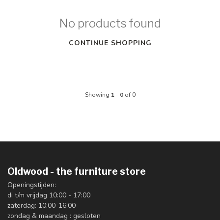
No products found
CONTINUE SHOPPING
Showing
1
-
0
of 0
Oldwood - the furniture store
Openingstijden:
di t/m vrijdag 10:00 - 17:00
zaterdag: 10:00-16:00
zondag & maandag : gesloten