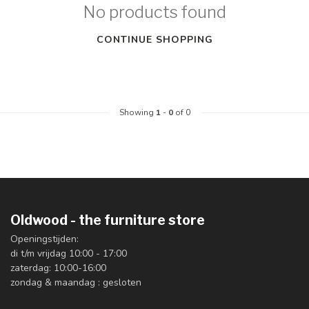
No products found
CONTINUE SHOPPING
Showing
1
-
0
of 0
Oldwood - the furniture store
Openingstijden:
di t/m vrijdag 10:00 - 17:00
zaterdag: 10:00-16:00
zondag & maandag : gesloten