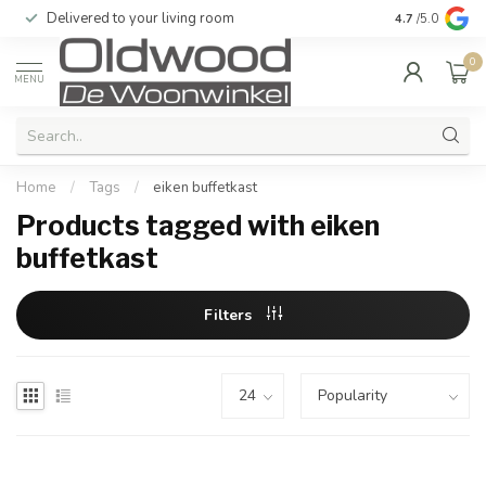
Delivered to your living room
Quality & exc
4.7
/5.0
0
MENU
Home
/
Tags
/
eiken buffetkast
Products tagged with eiken
buffetkast
Filters