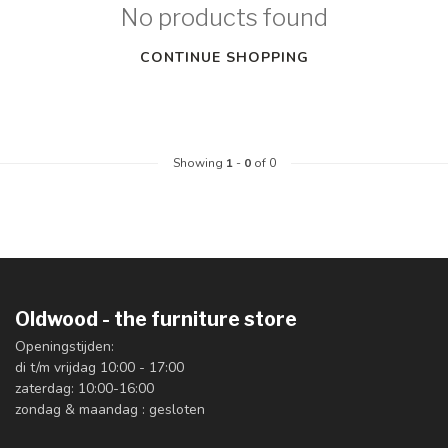
No products found
CONTINUE SHOPPING
Showing
1
-
0
of 0
Oldwood - the furniture store
Openingstijden:
di t/m vrijdag 10:00 - 17:00
zaterdag: 10:00-16:00
zondag & maandag : gesloten