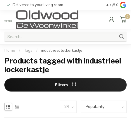
Delivered to your living room
Quality & exc
4.7
/5.0
0
MENU
Home
/
Tags
/
industrieel lockerkastje
Products tagged with industrieel
lockerkastje
Filters