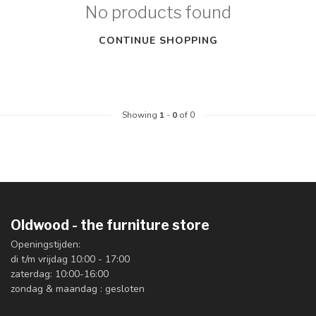
No products found
CONTINUE SHOPPING
Showing
1
-
0
of 0
Oldwood - the furniture store
Openingstijden:
di t/m vrijdag 10:00 - 17:00
zaterdag: 10:00-16:00
zondag & maandag : gesloten