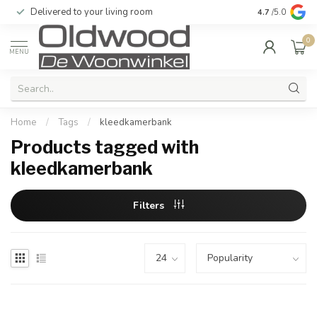
Delivered to your living room
Quality & exc
4.7
/5.0
0
MENU
Home
/
Tags
/
kleedkamerbank
Products tagged with
kleedkamerbank
Filters