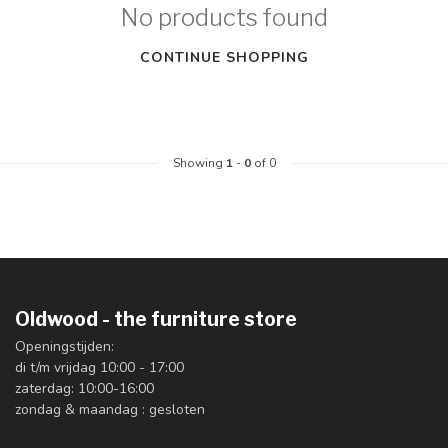
No products found
CONTINUE SHOPPING
Showing
1
-
0
of 0
Oldwood - the furniture store
Openingstijden:
di t/m vrijdag 10:00 - 17:00
zaterdag: 10:00-16:00
zondag & maandag : gesloten