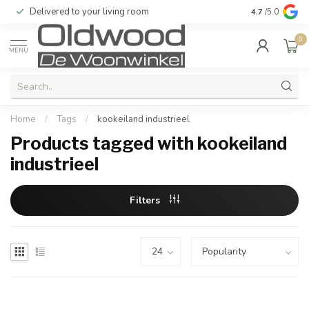
Delivered to your living room
Quality & exc
4.7
/5.0
0
MENU
Home
/
Tags
/
kookeiland industrieel
Products tagged with kookeiland
industrieel
Filters