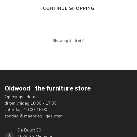
CONTINUE SHOPPING
Showing
1
-
0
of 0
Oldwood - the furniture store
Openingstijden:
di t/m vrijdag 10:00 - 17:00
zaterdag: 10:00-16:00
zondag & maandag : gesloten
De Buurt 30
1679 GG Midwoud