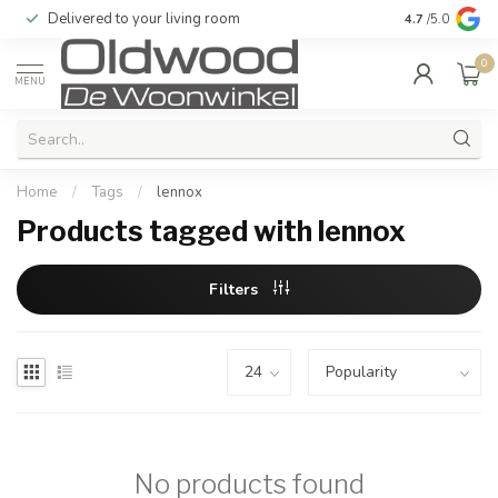
Delivered to your living room
Quality & exc
4.7
/5.0
0
MENU
Home
/
Tags
/
lennox
Products tagged with lennox
Filters
No products found