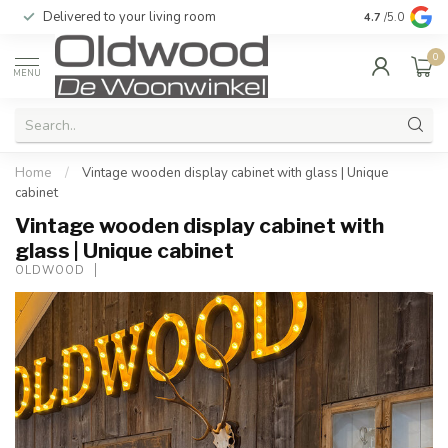
Delivered to your living room
Quality & exc
4.7
/5.0
0
MENU
Home
/
Vintage wooden display cabinet with glass | Unique
cabinet
Vintage wooden display cabinet with
glass | Unique cabinet
OLDWOOD