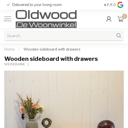
Delivered to your living room
Quality & exc
4.7
/5.0
0
MENU
Home
/
Wooden sideboard with drawers
Wooden sideboard with drawers
WERKBANK