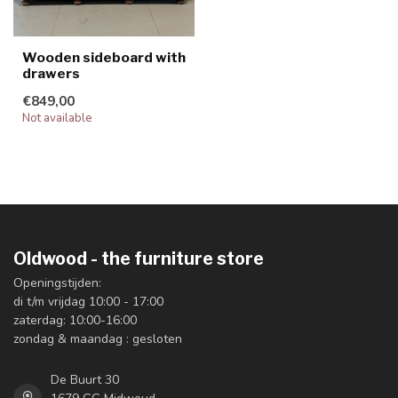
Wooden sideboard with
drawers
€849,00
Not available
Oldwood - the furniture store
Openingstijden:
di t/m vrijdag 10:00 - 17:00
zaterdag: 10:00-16:00
zondag & maandag : gesloten
De Buurt 30