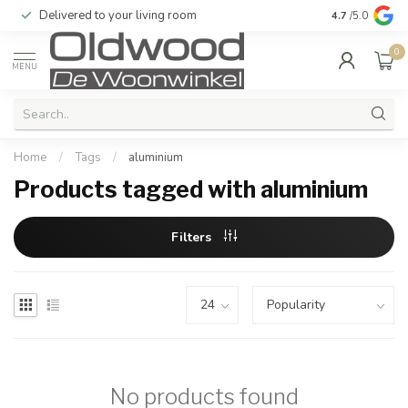
Delivered to your living room
Quality & exc
4.7
/5.0
0
MENU
Home
/
Tags
/
aluminium
Products tagged with aluminium
Filters
No products found