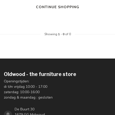
CONTINUE SHOPPING
Showing
1
-
0
of 0
Oldwood - the furniture store
Openingstijden:
di t/m vrijdag 10:00 - 17:00
zaterdag: 10:00-16:00
zondag & maandag : gesloten
De Buurt 30
1679 GG Midwoud