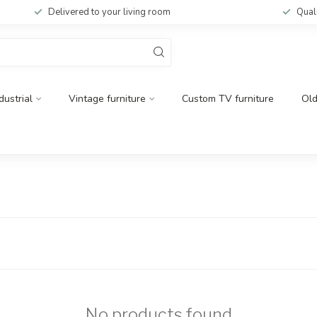
Delivered to your living room
Qual
dustrial
Vintage furniture
Custom TV furniture
Ol
No products found