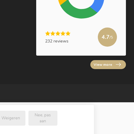
4.7
/5
232 reviews
View more
Nee, pas
Weigeren
aan
.nl