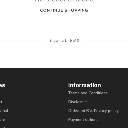
CONTINUE SHOPPING
Showing
1
-
0
of 0
es
Information
Terms and Conditions
et
Disclaimer
trial
Oldwood B.V. Privacy policy
ure
Payment options