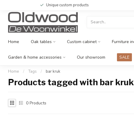
Unique custom products
Home
Oak tables
Custom cabinet
Furniture in
Garden & home accessories
Our showroom
SALE
Home
/
Tags
/
bar kruk
Products tagged with bar kruk
0
Products