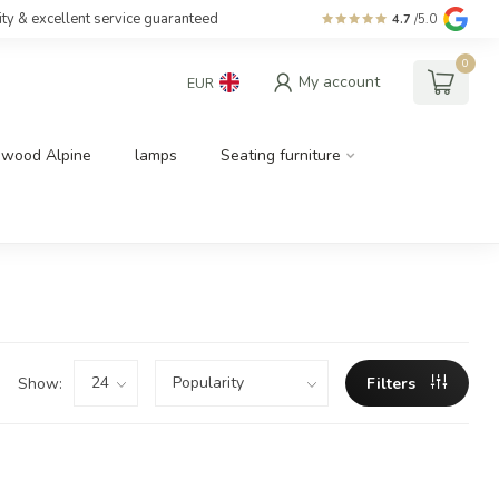
ity & excellent service guaranteed
4.7
/5.0
0
My account
EUR
dwood Alpine
lamps
Seating furniture
Show:
Filters