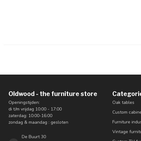
Oldwood - the furniture store
Categori
Openingstijden:
Oak tables
di t/m vrijdag 10:00 - 17:00
Custom cabin
zaterdag: 10:00-16:00
Furniture indus
zondag & maandag : gesloten
Vintage furnit
De Buurt 30