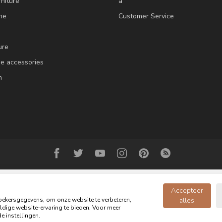
niture
a
ne
Customer Service
ure
e accessories
m
Accepteer
ekersgegevens, om onze website te verbeteren,
alles
dige website-ervaring te bieden. Voor meer
Copyright 2026 Oldwood - the furniture store - Powered by
webshop-service
e instellingen.