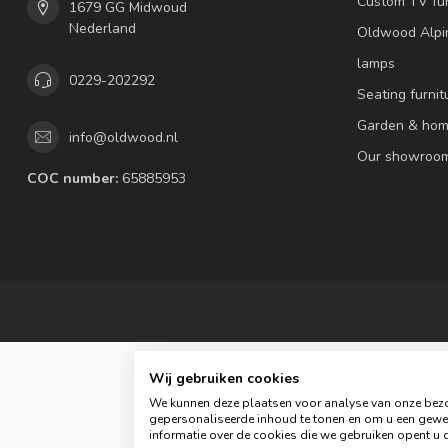
Custom TV fur
1679 GG Midwoud
Nederland
Oldwood Alpi
lamps
0229-202292
Seating furnit
Garden & hom
info@oldwood.nl
Our showroo
COC number:
65885953
Wij gebruiken cookies
We kunnen deze plaatsen voor analyse van onze bezo
gepersonaliseerde inhoud te tonen en om u een gewel
© 
informatie over de cookies die we gebruiken opent u d