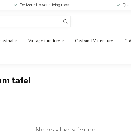
Delivered to your living room
Qual
dustrial
Vintage furniture
Custom TV furniture
Ol
m tafel
No products found