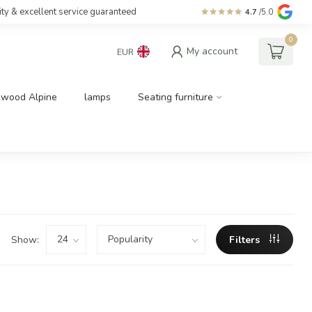
ity & excellent service guaranteed
4.7
/5.0
0
My account
EUR
dwood Alpine
lamps
Seating furniture
Show:
Filters