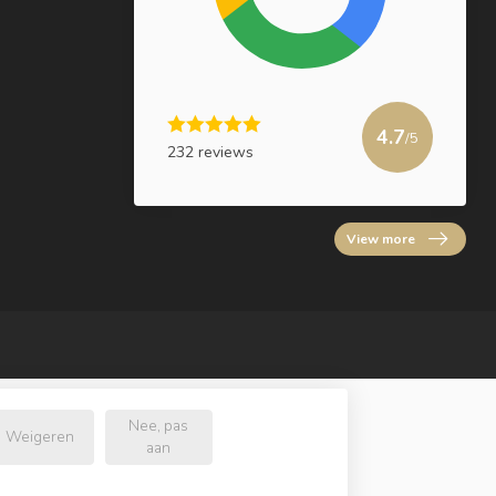
4.7
/5
232 reviews
View more
Nee, pas
Weigeren
aan
.nl