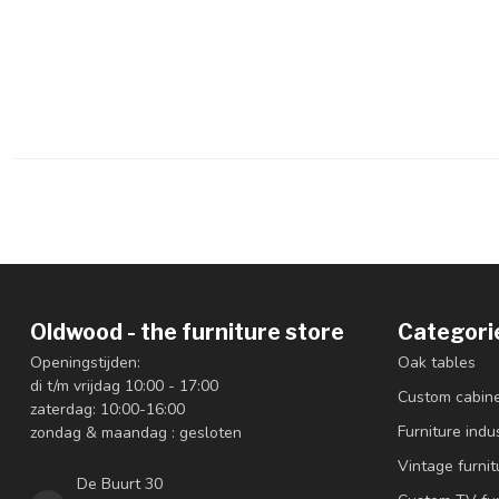
Oldwood - the furniture store
Categori
Openingstijden:
Oak tables
di t/m vrijdag 10:00 - 17:00
Custom cabin
zaterdag: 10:00-16:00
Furniture indus
zondag & maandag : gesloten
Vintage furnit
De Buurt 30