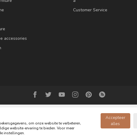
niture
a
ne
Customer Service
ure
e accessories
m
Accepteer
ekersgegevens, om onze website te verbeteren,
alles
dige website-ervaring te bieden. Voor meer
Copyright 2026 Oldwood - the furniture store - Powered by
webshop-service
e instellingen.