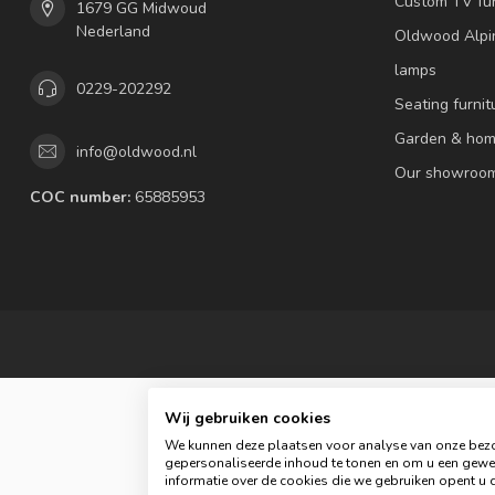
Custom TV fur
1679 GG Midwoud
Nederland
Oldwood Alpi
lamps
0229-202292
Seating furnit
Garden & hom
info@oldwood.nl
Our showroo
COC number:
65885953
Wij gebruiken cookies
We kunnen deze plaatsen voor analyse van onze bezo
gepersonaliseerde inhoud te tonen en om u een gewel
© 
informatie over de cookies die we gebruiken opent u d