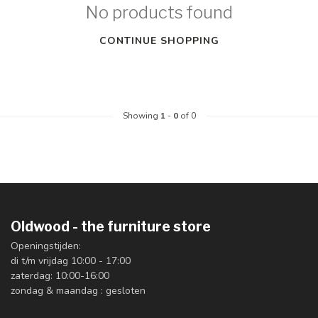
No products found
CONTINUE SHOPPING
Showing
1
-
0
of 0
Oldwood - the furniture store
Openingstijden:
di t/m vrijdag 10:00 - 17:00
zaterdag: 10:00-16:00
zondag & maandag : gesloten