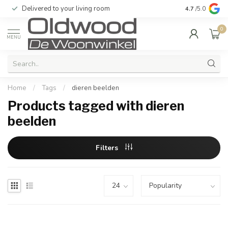
Delivered to your living room
Quality & exc
4.7
/5.0
0
MENU
Home
/
Tags
/
dieren beelden
Products tagged with dieren
beelden
Filters