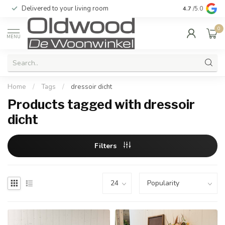
Delivered to your living room
Quality & exc
4.7
/5.0
0
MENU
Home
/
Tags
/
dressoir dicht
Products tagged with dressoir
dicht
Filters