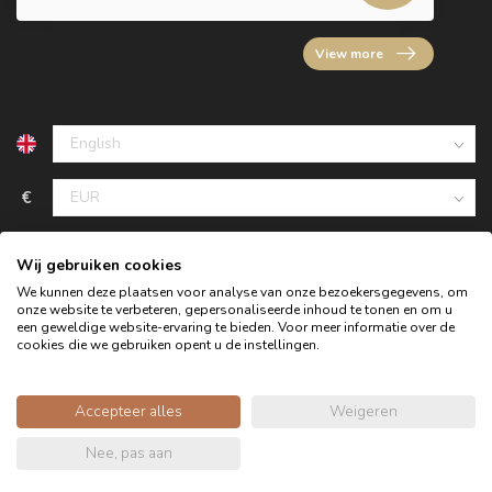
View more
€
Wij gebruiken cookies
We kunnen deze plaatsen voor analyse van onze bezoekersgegevens, om
onze website te verbeteren, gepersonaliseerde inhoud te tonen en om u
een geweldige website-ervaring te bieden. Voor meer informatie over de
cookies die we gebruiken opent u de instellingen.
Accepteer alles
Weigeren
© Copyright 2026 Oldwood - the furniture store - Powered by
Nee, pas aan
webshop-service.nl