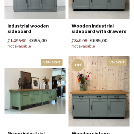
industrial wooden
Wooden industrial
sideboard
sideboard with drawers
€695,00
€695,00
€1.095,00
€849,00
Not available
Not available
VERKOCHT
VEKOCHT
-18%
Green industrial
Wooden vintage