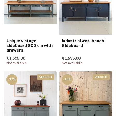
Unique vintage
Industrial workbench |
sideboard 300 cm with
Sideboard
drawers
€1.695,00
€1.595,00
Not available
Not available
VEKOCHT
VEKOCHT
-37%
-18%