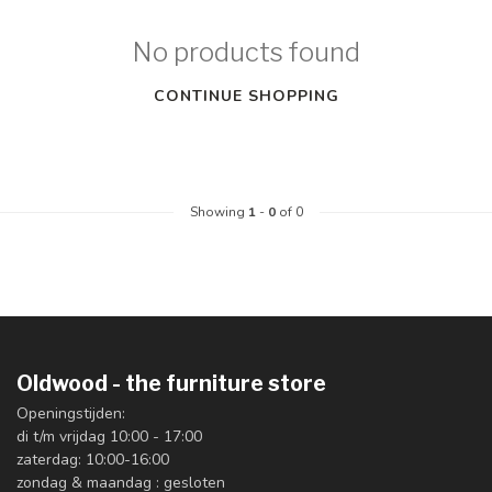
No products found
CONTINUE SHOPPING
Showing
1
-
0
of 0
Oldwood - the furniture store
Openingstijden:
di t/m vrijdag 10:00 - 17:00
zaterdag: 10:00-16:00
zondag & maandag : gesloten