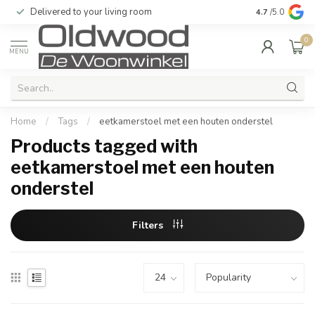
Delivered to your living room
Quality & exc
4.7
/5.0
0
MENU
Home
/
Tags
/
eetkamerstoel met een houten onderstel
Products tagged with
eetkamerstoel met een houten
onderstel
Filters