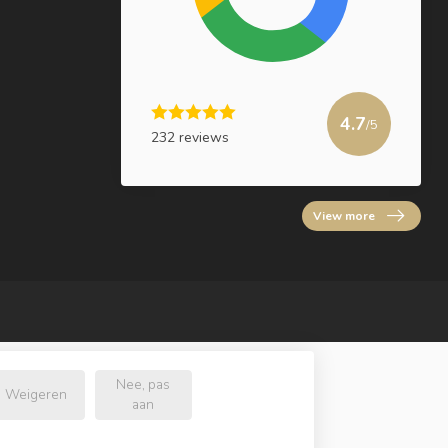
4.7
/5
232 reviews
View more
Nee, pas
Weigeren
aan
.nl