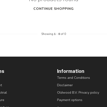
CONTINUE SHOPPING
Showing
1
-
0
of 0
es
Information
Terms and Conditions
et
Disclaimer
trial
Oldwood B.V. Privacy policy
ure
Payment options