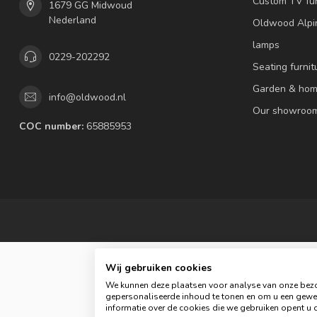
Custom TV fur
1679 GG Midwoud
Nederland
Oldwood Alpi
lamps
0229-202292
Seating furnit
Garden & hom
info@oldwood.nl
Our showroo
COC number:
65885953
Wij gebruiken cookies
We kunnen deze plaatsen voor analyse van onze bezo
gepersonaliseerde inhoud te tonen en om u een gewel
© 
informatie over de cookies die we gebruiken opent u d