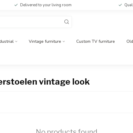
Delivered to your living room
Qual
dustrial
Vintage furniture
Custom TV furniture
Ol
rstoelen vintage look
No products found