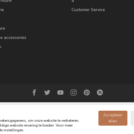
niture
a
ne
Customer Service
ure
e accessories
m
Accepteer
ekersgegevens, om onze website te verbeteren,
alles
dige website-ervaring te bieden. Voor meer
Copyright 2026 Oldwood - the furniture store - Powered by
webshop-service
e instellingen.