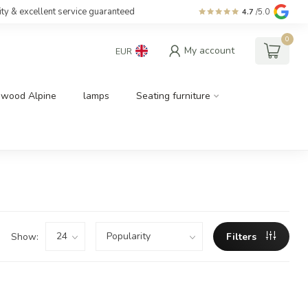
ity & excellent service guaranteed
4.7
/5.0
0
My account
EUR
dwood Alpine
lamps
Seating furniture
Show:
Filters