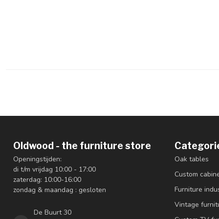
Oldwood - the furniture store
Categori
Openingstijden:
Oak tables
di t/m vrijdag 10:00 - 17:00
Custom cabin
zaterdag: 10:00-16:00
Furniture indus
zondag & maandag : gesloten
Vintage furnit
De Buurt 30