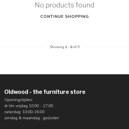
No products found
CONTINUE SHOPPING
Showing
1
-
0
of 0
Oldwood - the furniture store
Openingstijden:
di t/m vrijdag 10:00 - 17:00
zaterdag: 10:00-16:00
zondag & maandag : gesloten