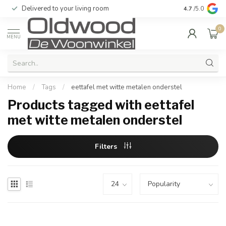
Delivered to your living room
Quality & exc
4.7
/5.0
0
MENU
Home
/
Tags
/
eettafel met witte metalen onderstel
Products tagged with eettafel
met witte metalen onderstel
Filters