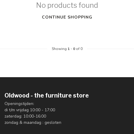
No products found
CONTINUE SHOPPING
Showing
1
-
0
of 0
Oldwood - the furniture store
Openingstijden:
di t/m vrijdag 10:00 - 17:00
zaterdag: 10:00-16:00
zondag & maandag : gesloten