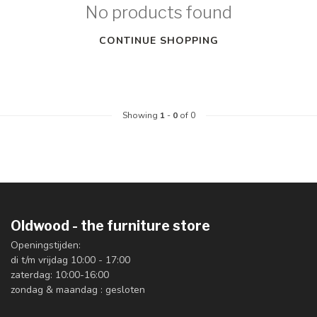
No products found
CONTINUE SHOPPING
Showing
1
-
0
of 0
Oldwood - the furniture store
Openingstijden:
di t/m vrijdag 10:00 - 17:00
zaterdag: 10:00-16:00
zondag & maandag : gesloten