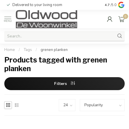
Delivered to your living room
Quality & exc
4.7
/5.0
0
MENU
Home
/
Tags
/
grenen planken
Products tagged with grenen
planken
Filters