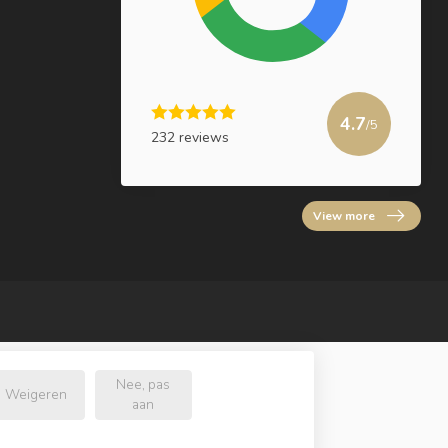
4.7
/5
232 reviews
View more
Nee, pas
Weigeren
aan
.nl