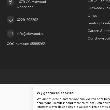
Custom TV fur
1679 GG Midwoud
Nederland
Oldwood Alpi
lamps
0229-202292
Seating furnit
Garden & hom
info@oldwood.nl
Our showroo
COC number:
65885953
Wij gebruiken cookies
We kunnen deze plaatsen voor analyse van onze bezo
gepersonaliseerde inhoud te tonen en om u een gewel
© 
informatie over de cookies die we gebruiken opent u d