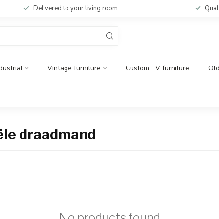
Delivered to your living room
Qual
dustrial
Vintage furniture
Custom TV furniture
Ol
iële draadmand
No products found