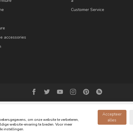
niture
a
ne
Customer Service
ure
e accessories
m
Accepteer
ekersgegevens, om onze website te verbeteren,
alles
dige website-ervaring te bieden. Voor meer
Copyright 2026 Oldwood - the furniture store - Powered by
webshop-service
e instellingen.