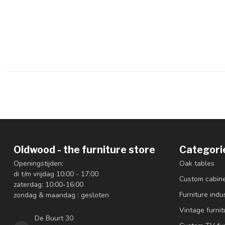
Oldwood - the furniture store
Categori
Openingstijden:
Oak tables
di t/m vrijdag 10:00 - 17:00
Custom cabin
zaterdag: 10:00-16:00
Furniture indus
zondag & maandag : gesloten
Vintage furnit
De Buurt 30