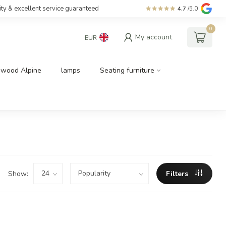
ity & excellent service guaranteed
4.7
/5.0
0
My account
EUR
dwood Alpine
lamps
Seating furniture
Show:
Filters