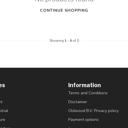
CONTINUE SHOPPING
Showing
1
-
0
of 0
es
Information
Terms and Conditions
et
Disclaimer
trial
Oldwood B.V. Privacy policy
ure
Payment options