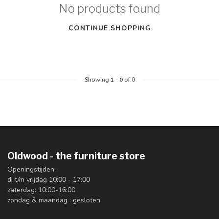
No products found
CONTINUE SHOPPING
Showing
1
-
0
of 0
Oldwood - the furniture store
Openingstijden:
di t/m vrijdag 10:00 - 17:00
zaterdag: 10:00-16:00
zondag & maandag : gesloten