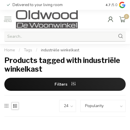
Delivered to your living room
Quality & exc
4.7
/5.0
0
MENU
Home
/
Tags
/
industriële winkelkast
Products tagged with industriële
winkelkast
Filters