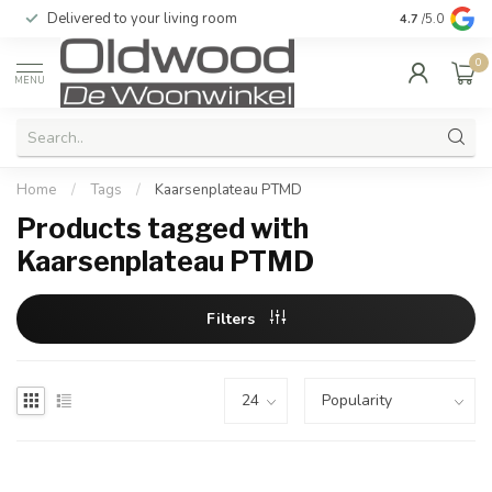
Delivered to your living room
Quality & exc
4.7
/5.0
0
MENU
Home
/
Tags
/
Kaarsenplateau PTMD
Products tagged with
Kaarsenplateau PTMD
Filters