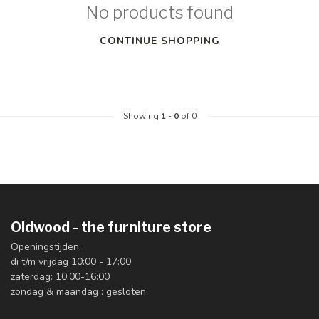
No products found
CONTINUE SHOPPING
Showing
1
-
0
of 0
Oldwood - the furniture store
Openingstijden:
di t/m vrijdag 10:00 - 17:00
zaterdag: 10:00-16:00
zondag & maandag : gesloten