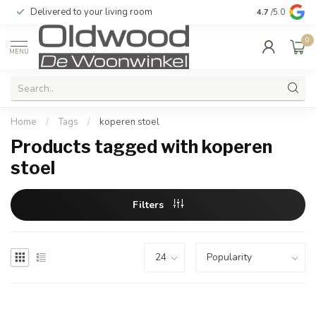
Delivered to your living room
Quality & exc
4.7
/5.0
0
MENU
Home
/
Tags
/
koperen stoel
Products tagged with koperen
stoel
Filters