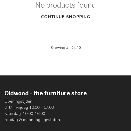
No products found
CONTINUE SHOPPING
Showing
1
-
0
of 0
Oldwood - the furniture store
Openingstijden:
di t/m vrijdag 10:00 - 17:00
zaterdag: 10:00-16:00
zondag & maandag : gesloten