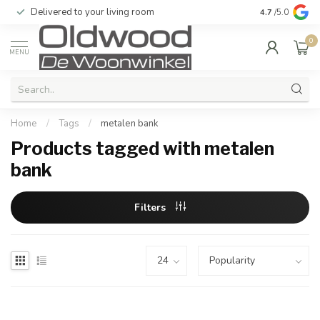
Delivered to your living room
Quality & exc
4.7
/5.0
0
MENU
Home
/
Tags
/
metalen bank
Products tagged with metalen
bank
Filters