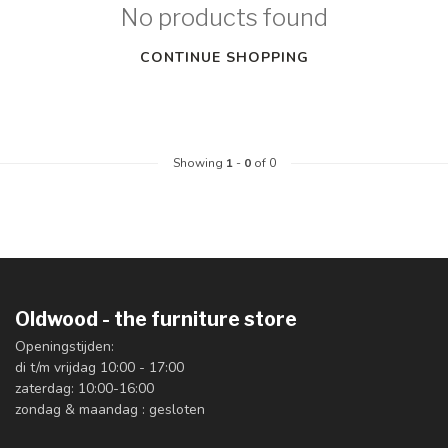
No products found
CONTINUE SHOPPING
Showing
1
-
0
of 0
Oldwood - the furniture store
Openingstijden:
di t/m vrijdag 10:00 - 17:00
zaterdag: 10:00-16:00
zondag & maandag : gesloten