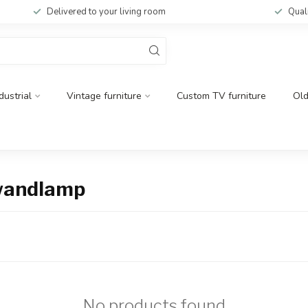
Delivered to your living room
Qual
dustrial
Vintage furniture
Custom TV furniture
Ol
 wandlamp
No products found