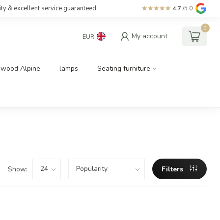
ity & excellent service guaranteed
4.7
/5.0
0
My account
EUR
dwood Alpine
lamps
Seating furniture
Show:
Filters