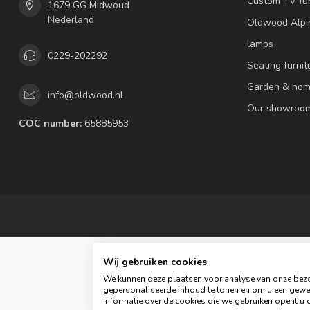
Custom TV fur
1679 GG Midwoud
Nederland
Oldwood Alpi
lamps
0229-202292
Seating furnit
Garden & hom
info@oldwood.nl
Our showroo
COC number:
65885953
Wij gebruiken cookies
We kunnen deze plaatsen voor analyse van onze bezo
gepersonaliseerde inhoud te tonen en om u een gewel
© 
informatie over de cookies die we gebruiken opent u d