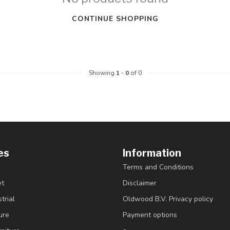
CONTINUE SHOPPING
Showing
1
-
0
of 0
es
Information
Terms and Conditions
et
Disclaimer
trial
Oldwood B.V. Privacy policy
ure
Payment options