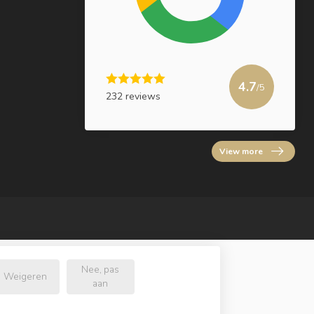
4.7
/5
232 reviews
View more
Nee, pas
Weigeren
aan
.nl