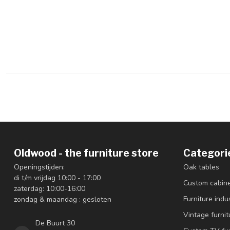
Oldwood - the furniture store
Categori
Openingstijden:
Oak tables
di t/m vrijdag 10:00 - 17:00
Custom cabin
zaterdag: 10:00-16:00
Furniture indus
zondag & maandag : gesloten
Vintage furnit
De Buurt 30