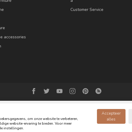
niture
a
ne
Customer Service
ure
e accessories
m
Accepteer
ekersgegevens, om onze website te verbeteren,
alles
dige website-ervaring te bieden. Voor meer
Copyright 2026 Oldwood - the furniture store - Powered by
webshop-service
e instellingen.