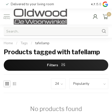
Delivered to your living room
Quality & exc
4.7
/5.0
0
MENU
Home
/
Tags
/
tafellamp
Products tagged with tafellamp
Filters
No products found