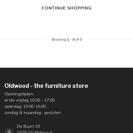
CONTINUE SHOPPING
Showing
1
-
0
of 0
Oldwood - the furniture store
Openingstijden:
di t/m vrijdag 10:00 - 17:00
zaterdag: 10:00-16:00
zondag & maandag : gesloten
De Buurt 30
1679 GG Midwoud