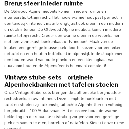
Breng sfeer in ieder ruimte
De Oldwood Alpine meubels komen in iedere ruimte en
interieurstijl tot zijn recht. Het mooie warme hout past perfect in
een landelijk interieur, maar brengt juist ook sfeer in een modern
en strak interieur. De Oldwood Alpine meubels komen in iedere
ruimte tot zijn recht. Creëer een warme sfeer in de woonkamer
met een vitrinekast, boekenkast of tv-meubel. Maak van de
keuken een gezellige knusse plek door te kiezen voor een eiken
eettafel en een houten buffetkast in alpenstijl. In de slaapkamer
een houten wand van oude planken en een kledingkast van
duurzaam hout en de Alpensfeer is helemaal compleet!
Vintage stube-sets – originele
Alpenhoekbanken met tafel en stoelen
Onze Vintage Stube-sets brengen de authentieke berghutsfeer
rechtstreeks in uw interieur. Deze complete hoekbanken met
tafel en stoelen zijn afkomstig uit echte Alpenhutten en volledig
hergebruikt – 100 % duurzaam. Het massieve hout, de warme
bekleding en de robuuste uitstraling zorgen voor een gezellige
plek om samen te eten, borrelen of natafelen. Kies uit onze ruime
voorraad.