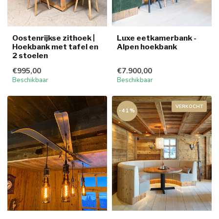
Oostenrijkse zithoek |
Luxe eetkamerbank -
Hoekbank met tafel en
Alpen hoekbank
2 stoelen
€995,00
€7.900,00
Beschikbaar
Beschikbaar
VERKOCHT
-41%