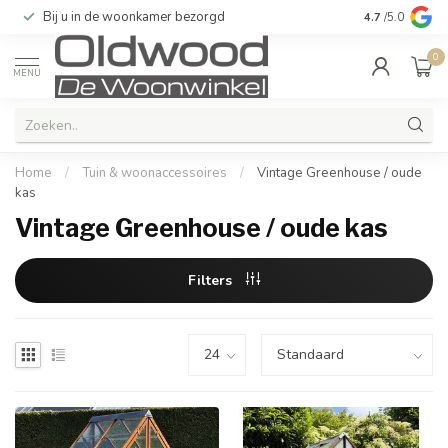
Bij u in de woonkamer bezorgd
Kwaliteit & u
4.7
/5.0
0
MENU
Home
/
Tuin & woonaccessoires
/
Vintage Greenhouse / oude
kas
Vintage Greenhouse / oude kas
Filters