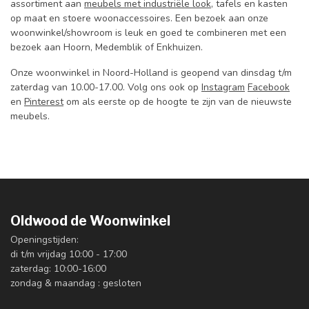
assortiment aan
meubels met industriële look
, tafels en kasten
op maat en stoere woonaccessoires. Een bezoek aan onze
woonwinkel/showroom is leuk en goed te combineren met een
bezoek aan Hoorn, Medemblik of Enkhuizen.
Onze woonwinkel in Noord-Holland is geopend van dinsdag t/m
zaterdag van 10.00-17.00. Volg ons ook op
Instagram
Facebook
en
Pinterest
om als eerste op de hoogte te zijn van de nieuwste
meubels.
Oldwood de Woonwinkel
Openingstijden:
di t/m vrijdag 10:00 - 17:00
zaterdag: 10:00-16:00
zondag & maandag : gesloten