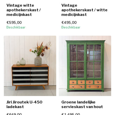
Vintage witte
Vintage
apothekerskast /
apothekerskast / witte
medicijnkast
medicijnkast
€595,00
€495,00
Beschikbaar
Beschikbaar
Jiri Jiroutek U-450
Groene landelijke
ladekast
servieskast van hout
€649,00
€1.495,00