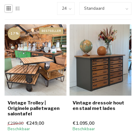
BESTSELLER
-17%
Vintage Trolley |
Vintage dressoir hout
Originele palletwagen
en staal met lades
salontafel
€249,00
€1.095,00
€299,00
Beschikbaar
Beschikbaar