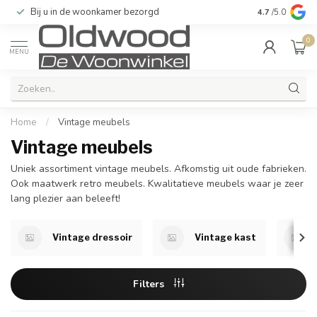
Bij u in de woonkamer bezorgd
Kwaliteit & u
4.7
/5.0
0
MENU
Home
/
Vintage meubels
Vintage meubels
Uniek assortiment vintage meubels. Afkomstig uit oude fabrieken.
Ook maatwerk retro meubels. Kwalitatieve meubels waar je zeer
lang plezier aan beleeft!
Vintage dressoir
Vintage kast
Filters