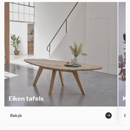
Eiken tafels
Ka
Bekijk
Be