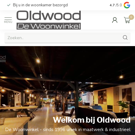
Kwaliteit & uitstekende service gegarandeerd
4.7
/5.0
0
MENU
Welkom bij Oldwood
De Woonwinkel - sinds 1996 uniek in maatwerk & industrieel