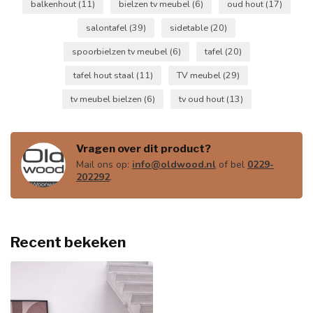
balkenhout
(11)
bielzen tv meubel
(6)
oud hout
(17)
salontafel
(39)
sidetable
(20)
spoorbielzen tv meubel
(6)
tafel
(20)
tafel hout staal
(11)
TV meubel
(29)
tv meubel bielzen
(6)
tv oud hout
(13)
Vragen over dit product?
Mail ons op:
info@oldwood.nl
of bel
0229-
202292
.
Recent bekeken