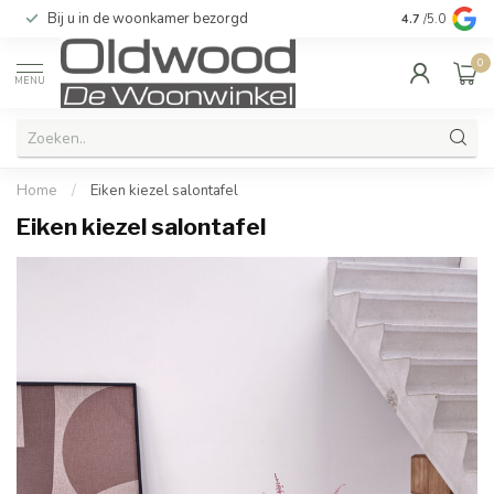
Bij u in de woonkamer bezorgd
Kwaliteit & u
4.7
/5.0
0
MENU
Home
/
Eiken kiezel salontafel
Eiken kiezel salontafel