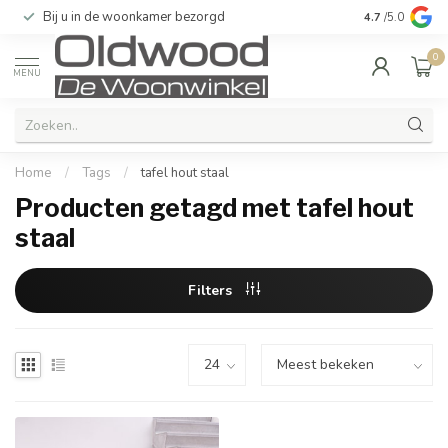
Bij u in de woonkamer bezorgd
Kwaliteit & u
4.7
/5.0
0
MENU
Home
/
Tags
/
tafel hout staal
Producten getagd met tafel hout
staal
Filters