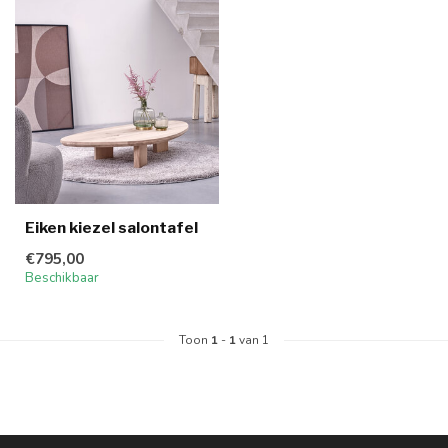
Eiken kiezel salontafel
€795,00
Beschikbaar
Toon
1
-
1
van 1