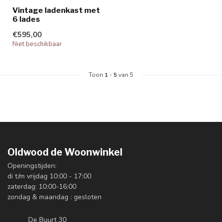
Vintage ladenkast met
6 lades
€595,00
Niet beschikbaar
Toon
1
-
5
van 5
Oldwood de Woonwinkel
Openingstijden:
di t/m vrijdag 10:00 - 17:00
zaterdag: 10:00-16:00
zondag & maandag : gesloten
De Buurt 30