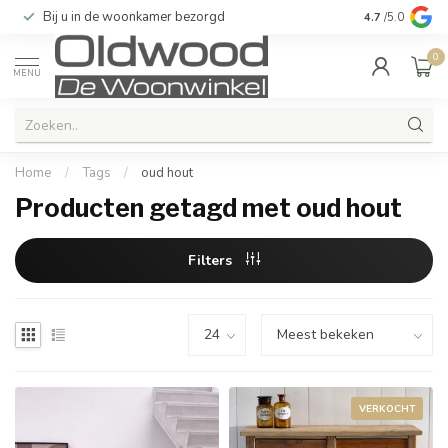
Bij u in de woonkamer bezorgd
Kwaliteit & u
4.7
/5.0
0
MENU
Home
/
Tags
/
oud hout
Producten getagd met oud hout
Filters
VERKOCHT