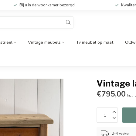
Bij u in de woonkamer bezorgd
Kwalitei
strieel
Vintage meubels
Tv meubel op maat
Oldw
Vintage 
€795,00
Incl. 
2-4 weken