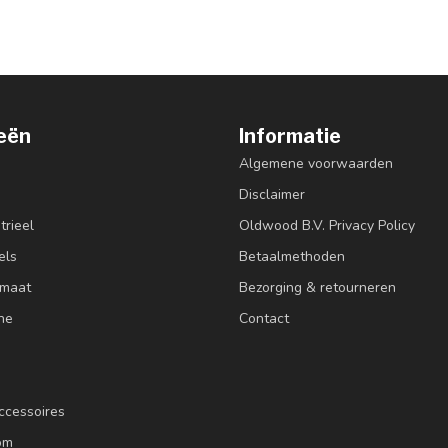
eën
Informatie
Algemene voorwaarden
Disclaimer
trieel
Oldwood B.V. Privacy Policy
els
Betaalmethoden
 maat
Bezorging & retourneren
ne
Contact
ccessoires
om