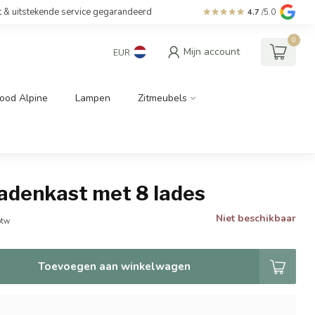
t & uitstekende service gegarandeerd
4.7
/5.0
0
Mijn account
EUR
ood Alpine
Lampen
Zitmeubels
ladenkast met 8 lades
Niet beschikbaar
btw
Toevoegen aan winkelwagen