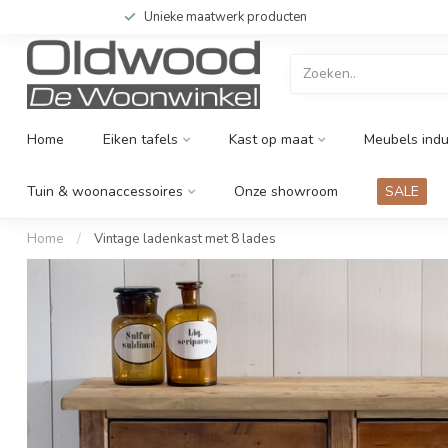
Unieke maatwerk producten
Home
Eiken tafels
Kast op maat
Meubels indu
Tuin & woonaccessoires
Onze showroom
SALE
Home
/
Vintage ladenkast met 8 lades