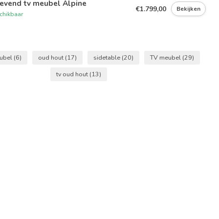
evend tv meubel Alpine
€1.799,00
Bekijken
chikbaar
eubel
(6)
oud hout
(17)
sidetable
(20)
TV meubel
(29)
tv oud hout
(13)