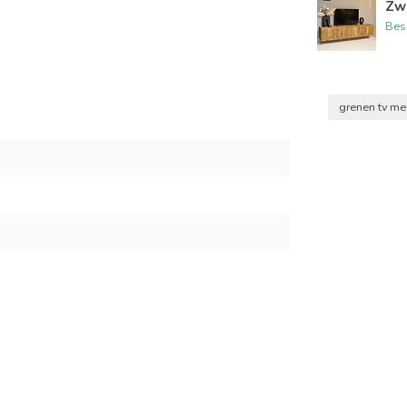
Zw
Bes
grenen tv m