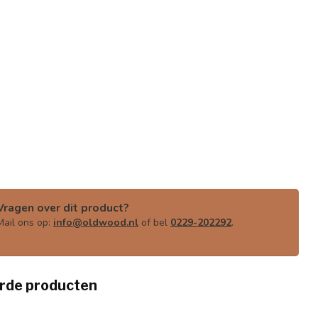
Vragen over dit product?
Mail ons op:
info@oldwood.nl
of bel
0229-202292
.
rde producten