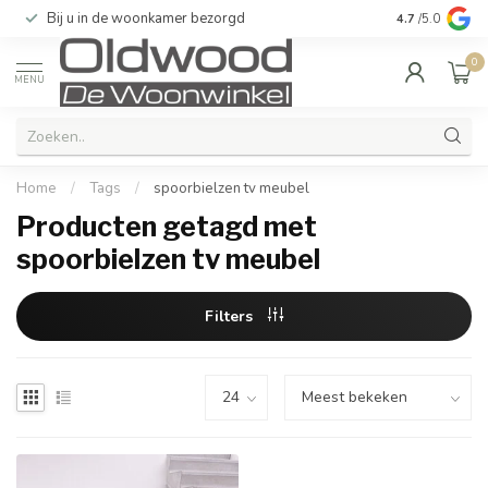
Bij u in de woonkamer bezorgd
Kwaliteit & u
4.7
/5.0
0
MENU
Home
/
Tags
/
spoorbielzen tv meubel
Producten getagd met
spoorbielzen tv meubel
Filters