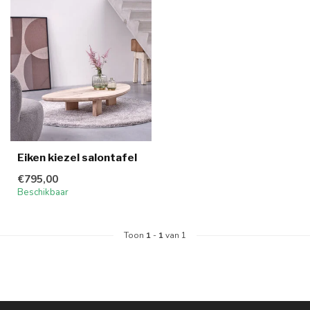
Eiken kiezel salontafel
€795,00
Beschikbaar
Toon
1
-
1
van 1