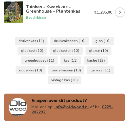
Tuinkas - Kweekkas -
Greenhouse - Plantenkas
€1.295,00
Beschikbaar
druivenkas
(11)
druivenkassen
(10)
glas
(10)
glaskast
(10)
glaskasten
(10)
glazen
(10)
greenhouses
(11)
kas
(11)
kastje
(12)
oude kas
(10)
oude kassen
(10)
tuinkas
(11)
vintage kas
(10)
Vragen over dit product?
Mail ons op:
info@oldwood.nl
of bel
0229-
202292
.