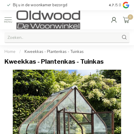
Bij u in de woonkamer bezorgd
Kwaliteit & u
4.7
/5.0
0
MENU
Home
/
Kweekkas - Plantenkas - Tuinkas
Kweekkas - Plantenkas - Tuinkas